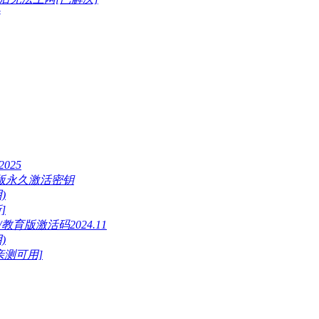
025
版正版永久激活密钥
)
]
/教育版激活码2024.11
)
[亲测可用]