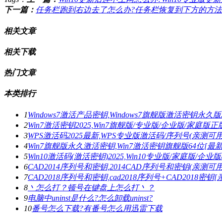
下一篇：
任务栏跑到右边去了怎么办?任务栏恢复到下方的方法
相关文章
相关下载
热门文章
本类排行
1
Windows7激活产品密钥,Windows7旗舰版激活密钥永久版2
2
Win7激活密钥2025,Win7旗舰版/专业版/企业版/家庭
3
WPS激活码2025最新,WPS专业版激活码/序列号(亲测可用
4
Win7旗舰版永久激活密钥,Win7激活密钥旗舰版64位[最新
5
Win10激活码(激活密钥)2025,Win10专业版/家庭版/企业版
6
CAD2014序列号和密钥,2014CAD序列号和密钥(亲测可用
7
CAD2018序列号和密钥,cad2018序列号+CAD2018密钥
8
丶怎么打？顿号在键盘上怎么打丶？
9
电脑中uninst是什么?怎么卸载uninst?
10
番号怎么下载?有番号怎么用迅雷下载